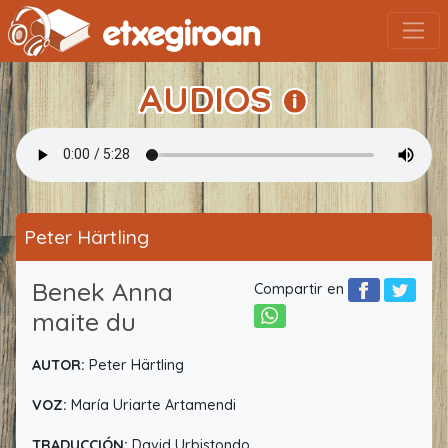
AUDIOS
Peter Härtling
Benek Anna
Compartir en
maite du
AUTOR:
Peter Härtling
VOZ:
María Uriarte Artamendi
TRADUCCIÓN:
David Urbistondo