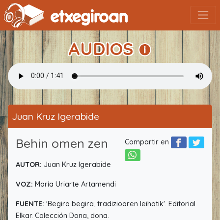
AUDIOS
Juan Kruz Igerabide
Behin omen zen
Compartir en
AUTOR:
Juan Kruz Igerabide
VOZ:
María Uriarte Artamendi
FUENTE:
'Begira begira, tradizioaren leihotik'. Editorial
Elkar. Colección Dona, dona.