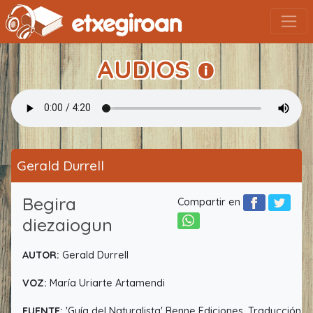
AUDIOS
Gerald Durrell
Begira
Compartir en
diezaiogun
AUTOR:
Gerald Durrell
VOZ:
María Uriarte Artamendi
FUENTE:
'Guía del Naturalista' Benne Ediciones. Traducción