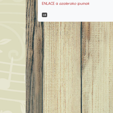
ENLACE a
azalerako ipuinak
+4