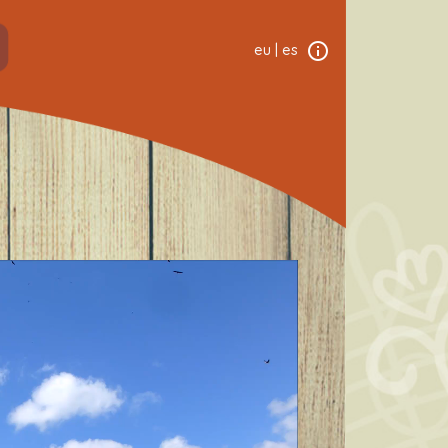
eu
|
es