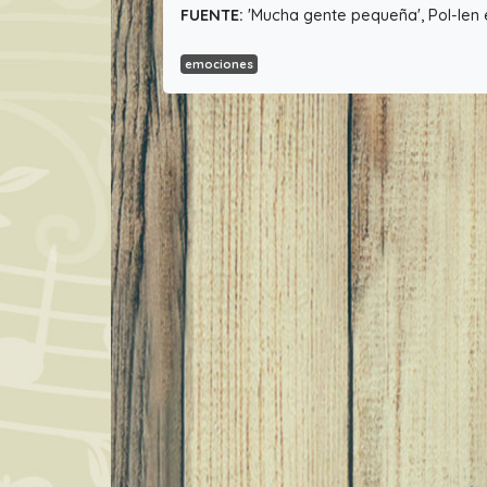
FUENTE:
'Mucha gente pequeña', Pol-len 
emociones