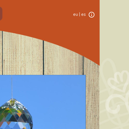
eu
|
es