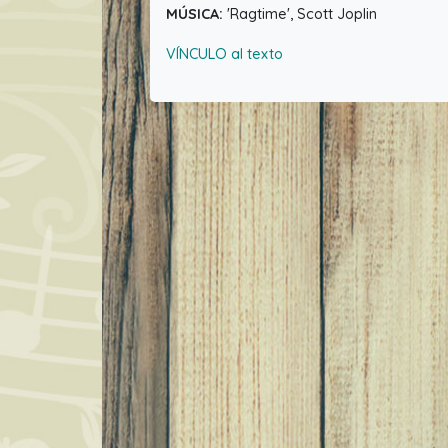
MÚSICA:
'Ragtime', Scott Joplin
VÍNCULO al texto