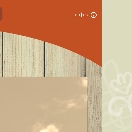
eu
|
es