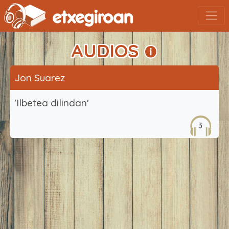
AUDIOS
Jon Suarez
'Ilbetea dilindan'
3