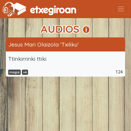
AUDIOS
Jesus Mari Olaizola 'Txiliku'
Ttinkirrinki ttiki
1:24
magia
+4