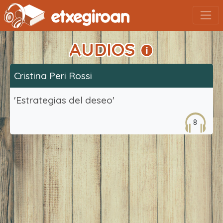
AUDIOS
Cristina Peri Rossi
'Estrategias del deseo'
8